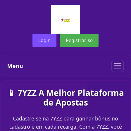
Login
Registrar-se
Menu
📱 7YZZ A Melhor Plataforma
de Apostas
Cadastre-se na 7YZZ para ganhar bônus no
cadastro e em cada recarga. Com a 7YZZ, você