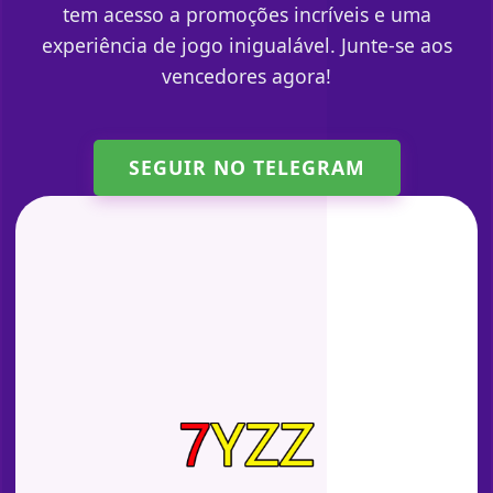
tem acesso a promoções incríveis e uma
experiência de jogo inigualável. Junte-se aos
vencedores agora!
SEGUIR NO TELEGRAM