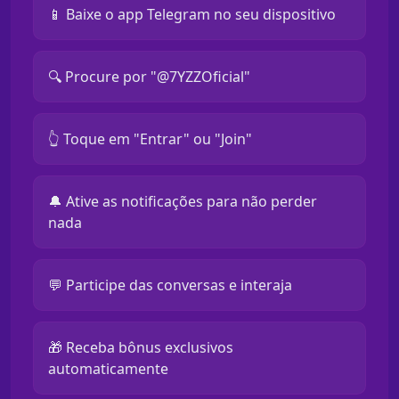
📱 Baixe o app Telegram no seu dispositivo
🔍 Procure por "@7YZZOficial"
👆 Toque em "Entrar" ou "Join"
🔔 Ative as notificações para não perder
nada
💬 Participe das conversas e interaja
🎁 Receba bônus exclusivos
automaticamente