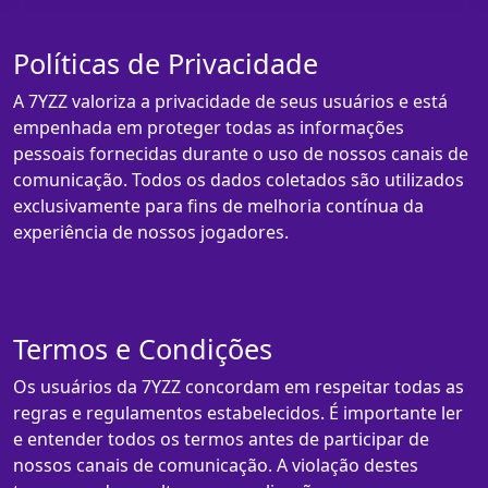
Políticas de Privacidade
A 7YZZ valoriza a privacidade de seus usuários e está
empenhada em proteger todas as informações
pessoais fornecidas durante o uso de nossos canais de
comunicação. Todos os dados coletados são utilizados
exclusivamente para fins de melhoria contínua da
experiência de nossos jogadores.
Termos e Condições
Os usuários da 7YZZ concordam em respeitar todas as
regras e regulamentos estabelecidos. É importante ler
e entender todos os termos antes de participar de
nossos canais de comunicação. A violação destes