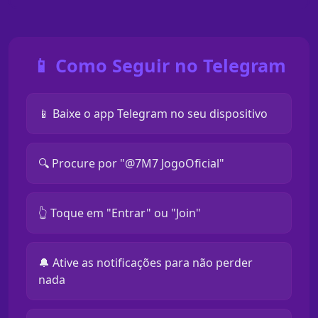
📱 Como Seguir no Telegram
📱 Baixe o app Telegram no seu dispositivo
🔍 Procure por "@7M7 JogoOficial"
👆 Toque em "Entrar" ou "Join"
🔔 Ative as notificações para não perder
nada