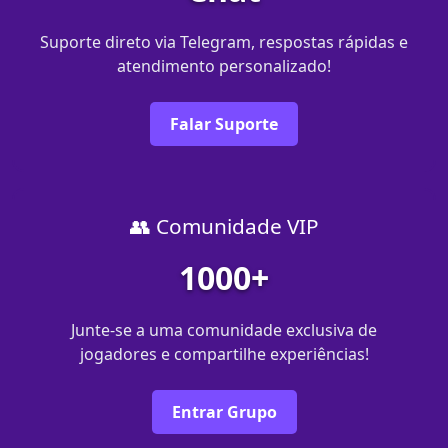
Suporte direto via Telegram, respostas rápidas e
atendimento personalizado!
Falar Suporte
👥 Comunidade VIP
1000+
Junte-se a uma comunidade exclusiva de
jogadores e compartilhe experiências!
Entrar Grupo