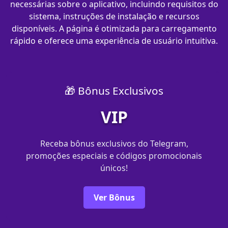
necessárias sobre o aplicativo, incluindo requisitos do
sistema, instruções de instalação e recursos
disponíveis. A página é otimizada para carregamento
rápido e oferece uma experiência de usuário intuitiva.
🎁 Bônus Exclusivos
VIP
Receba bônus exclusivos do Telegram,
promoções especiais e códigos promocionais
únicos!
Ver Bônus