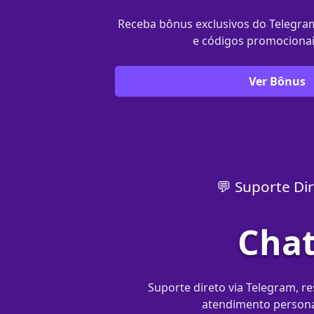
Receba bônus exclusivos do Telegra
e códigos promocionai
Ver Bônus
💬 Suporte Di
Cha
Suporte direto via Telegram, r
atendimento persona