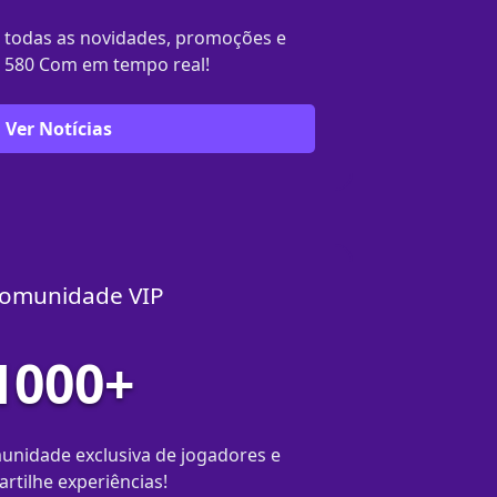
e todas as novidades, promoções e
 580 Com em tempo real!
Ver Notícias
Comunidade VIP
1000+
unidade exclusiva de jogadores e
rtilhe experiências!