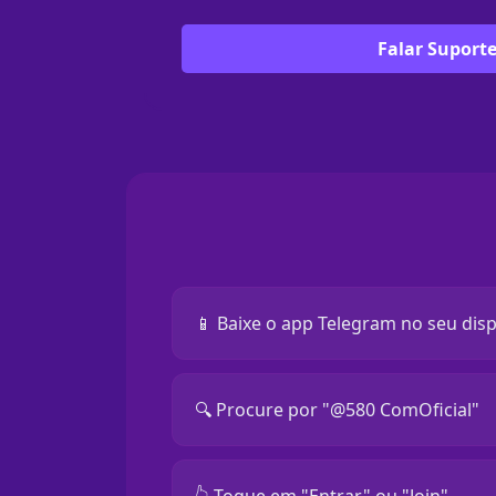
Falar Suport
📱 Baixe o app Telegram no seu disp
🔍 Procure por "@580 ComOficial"