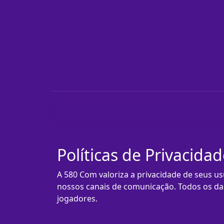
Políticas de Privacida
A 580 Com valoriza a privacidade de seus u
nossos canais de comunicação. Todos os dad
jogadores.