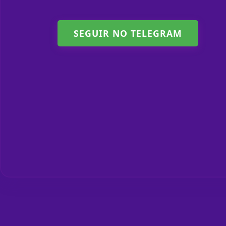
SEGUIR NO TELEGRAM