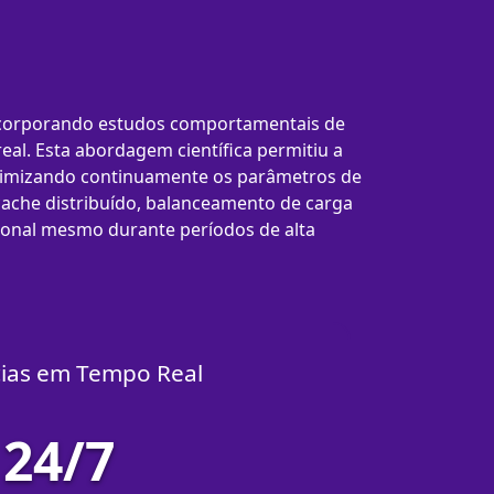
incorporando estudos comportamentais de
al. Esta abordagem científica permitiu a
otimizando continuamente os parâmetros de
cache distribuído, balanceamento de carga
ional mesmo durante períodos de alta
cias em Tempo Real
24/7